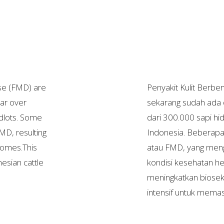
se (FMD) are
Penyakit Kulit Berbe
ear over
sekarang sudah ada 
edlots. Some
dari 300.000 sapi hi
MD, resulting
Indonesia. Beberap
comes.This
atau FMD, yang meng
nesian cattle
kondisi kesehatan he
meningkatkan bioseku
intensif untuk memast